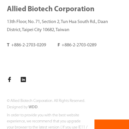
Allied Biotech Corporation
13th Floor, No. 71, Section 2, Tun Hua South Rd., Daan
District, Taipei City 10682, Taiwan
T
+886-2-2703-0209
F
+886-2-2703-0289
© Allied Biotech Corporation. All Rights Reserved.
Designed by
WDD
.
In order to provide you with the best website
experience, we recommend that you upgrade
your browser to the latest version ( If you use IE11 /