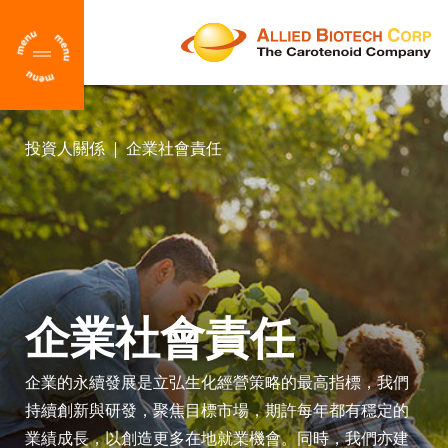
EN
CH
投資人關係
企業社會責任
Home
Clear
About Us
News Center
Popular
Keywords
Career
β-Carotene
β-Apo-8'-Carotenal
Download Center
企業社會責任
Lycopene
Lutein
Contact Us
企業的永續發展是立弘生化經營策略的最高指標，我們
Canthaxanthin
Coenzyme Q10
持續創新與研發，聚焦目標市場，期許每年都有穩定的
Main Products
業績成長，以創造更多在地就業機會。同時，我們亦建