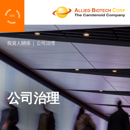
CH
EN
投資人關係
公司治理
首頁
Clear
關於我們
新聞中心
熱門關鍵字
菁英招募
β-胡蘿蔔素
β-阿樸-8'-胡蘿蔔醛
公司治理
下載中心
番茄紅素
葉黃素
甘蔗紅素
聯絡我們
輔酶Q10
應用色彩模擬